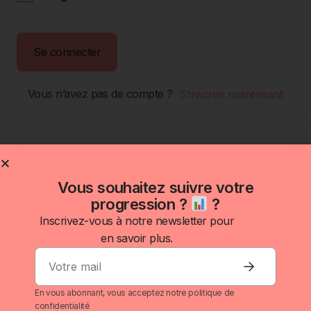
Se connecter
Vous n’avez pas de compte ?
S’inscrire maintenant
Vous souhaitez suivre votre
progression ?
?
Inscrivez-vous à notre newsletter pour
en savoir plus.
Investir
S'informer
Outils
À propos
Inscrivez-
J’investis :
Se former
Nos
Politique de
vous à à
fais
gratuitement
simulateurs
confidentialité
En vous abonnant, vous acceptez notre politique de
la
bosser ton
confidentialité