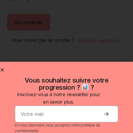
Se connecter
Vous n’avez pas de compte ?
S’inscrire maintenant
Vous souhaitez suivre votre
progression ?
?
Inscrivez-vous à notre newsletter pour
en savoir plus.
Investir
S'informer
Outils
À propos
Inscrivez-
J’investis :
Se former
Nos
Politique de
vous à à
fais
gratuitement
simulateurs
confidentialité
En vous abonnant, vous acceptez notre politique de
la
bosser ton
confidentialité