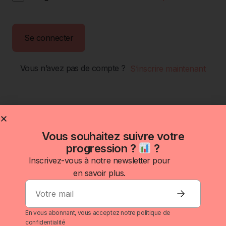
Se connecter
Vous n’avez pas de compte ?
S’inscrire maintenant
Vous souhaitez suivre votre
progression ?
?
Inscrivez-vous à notre newsletter pour
en savoir plus.
Investir
S'informer
Outils
À propos
Inscrivez-
J’investis :
Se former
Nos
Politique de
vous à à
fais
gratuitement
simulateurs
confidentialité
En vous abonnant, vous acceptez notre politique de
la
bosser ton
confidentialité