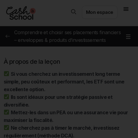
Mon espace
Comprendre et choisir ses placements financiers
– enveloppes & produits d’investissements
Comprendre et choisir ses placements financiers
0/3
– Enveloppes & Produits d’investissement
À propos de la leçon
L’assurance vie : votre allié financier pour chaque
Si vous cherchez un investissement long terme
0/8
étape de votre vie
simple, peu coûteux et performant, les ETF sont une
excellente option.
Le Plan d’Épargne Retraite (PER) : un outil puissant
Ils sont idéaux pour une stratégie passive et
0/8
pour préparer l’avenir
diversifiée.
Mettez-les dans un PEA ou une assurance vie pour
Le Plan d’Épargne en Actions (PEA) : Un Outil
0/6
maximiser la fiscalité.
Puissant pour Investir en Bourse
Ne cherchez pas à timer le marché, investissez
régulièrement (méthode DCA).
Le Plan d’Épargne Entreprise (PEE) : un dispositif